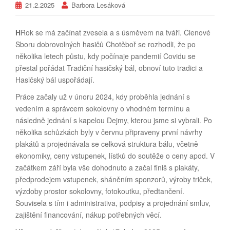
21.2.2025
Barbora Lesáková
H
Rok se má začínat zvesela a s úsměvem na tváři. Členové
Sboru dobrovolných hasičů Chotěboř se rozhodli, že po
několika letech půstu, kdy počínaje pandemií Covidu se
přestal pořádat Tradiční hasičský bál, obnoví tuto tradici a
Hasičský bál uspořádají.
Práce začaly už v únoru 2024, kdy proběhla jednání s
vedením a správcem sokolovny o vhodném termínu a
následně jednání s kapelou Dejmy, kterou jsme si vybrali. Po
několika schůzkách byly v červnu připraveny první návrhy
plakátů a projednávala se celková struktura bálu, včetně
ekonomiky, ceny vstupenek, lístků do soutěže o ceny apod. V
začátkem září byla vše dohodnuto a začal finiš s plakáty,
předprodejem vstupenek, sháněním sponzorů, výroby triček,
výzdoby prostor sokolovny, fotokoutku, předtančení.
Souvisela s tím i administrativa, podpisy a projednání smluv,
zajištění financování, nákup potřebných věcí.