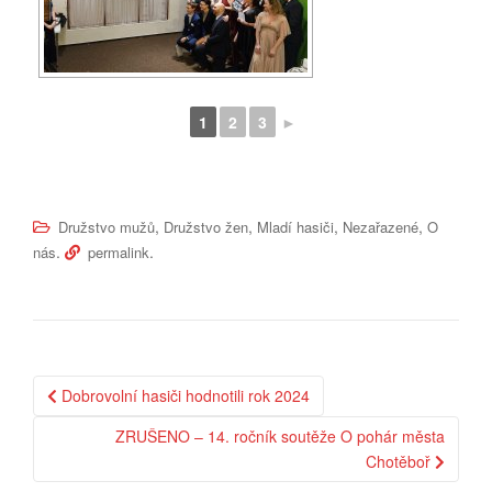
1
2
3
►
,
,
,
,
Družstvo mužů
Družstvo žen
Mladí hasiči
Nezařazené
O
.
.
nás
permalink
Dobrovolní hasiči hodnotili rok 2024
Post navigation
ZRUŠENO – 14. ročník soutěže O pohár města
Chotěboř